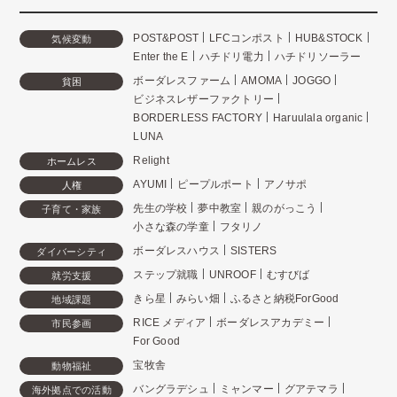
POST&POST
LFCコンポスト
HUB&STOCK
気候変動
Enter the E
ハチドリ電力
ハチドリソーラー
ボーダレスファーム
AMOMA
JOGGO
貧困
ビジネスレザーファクトリー
BORDERLESS FACTORY
Haruulala organic
LUNA
Relight
ホームレス
AYUMI
ピープルポート
アノサポ
人権
先生の学校
夢中教室
親のがっこう
子育て・家族
小さな森の学童
フタリノ
ボーダレスハウス
SISTERS
ダイバーシティ
ステップ就職
UNROOF
むすびば
就労支援
きら星
みらい畑
ふるさと納税ForGood
地域課題
RICE メディア
ボーダレスアカデミー
市民参画
For Good
宝牧舎
動物福祉
バングラデシュ
ミャンマー
グアテマラ
海外拠点での活動