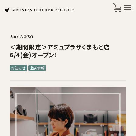
Jun 1.2021
search
＜期間限定＞アミュプラザくまもと店
6/4(金)オープン！
商品一覧
お知らせ
出店情報
オリジナル刻印・ギフト
ケア・修理
店舗一覧