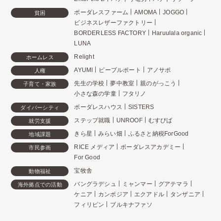
ボーダレスファーム
AMOMA
JOGGO
貧困
ビジネスレザーファクトリー
BORDERLESS FACTORY
Haruulala organic
LUNA
Relight
ホームレス
AYUMI
ピープルポート
アノサポ
人権
先生の学校
夢中教室
親のがっこう
子育て・家族
小さな森の学童
フタリノ
ボーダレスハウス
SISTERS
ダイバーシティ
ステップ就職
UNROOF
むすびば
就労支援
きら星
みらい畑
ふるさと納税ForGood
地域課題
RICE メディア
ボーダレスアカデミー
市民参画
For Good
宝牧舎
動物福祉
バングラデシュ
ミャンマー
グアテマラ
海外拠点での活動
ケニア
カンボジア
エクアドル
タンザニア
フィリピン
ブルキナファソ