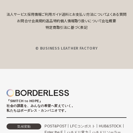
法人サービス
採用情報
ご利用ガイド
送料とお支払い方法について
よくある質問
お問合せ
会員規約
返品特約
個人情報取り扱いについて
会社概要
特定商取引法に基づく表記
© BUSINESS LEATHER FACTORY
『SWITCH to HOPE』
社会の課題を、みんなの希望へ変えていく。
私たちはボーダレス・カンパニオです。
POST&POST
LFCコンポスト
HUB&STOCK
気候変動
Enter the E
ハチドリ電力
ハチドリソーラー