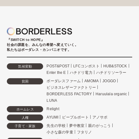
『SWITCH to HOPE』
社会の課題を、みんなの希望へ変えていく。
私たちはボーダレス・カンパニオです。
POST&POST
LFCコンポスト
HUB&STOCK
気候変動
Enter the E
ハチドリ電力
ハチドリソーラー
ボーダレスファーム
AMOMA
JOGGO
貧困
ビジネスレザーファクトリー
BORDERLESS FACTORY
Haruulala organic
LUNA
Relight
ホームレス
AYUMI
ピープルポート
アノサポ
人権
先生の学校
夢中教室
親のがっこう
子育て・家族
小さな森の学童
フタリノ