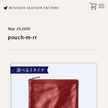
May 19.2020
search
pouch-m-rr
商品一覧
オリジナル刻印・ギフト
ケア・修理
店舗一覧