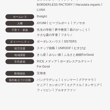
BORDERLESS FACTORY
Haruulala organic
LUNA
Relight
ホームレス
AYUMI
ピープルポート
アノサポ
人権
先生の学校
夢中教室
親のがっこう
子育て・家族
小さな森の学童
フタリノ
ボーダレスハウス
SISTERS
ダイバーシティ
ステップ就職
UNROOF
むすびば
就労支援
きら星
みらい畑
ふるさと納税ForGood
地域課題
RICE メディア
ボーダレスアカデミー
市民参画
For Good
宝牧舎
動物福祉
バングラデシュ
ミャンマー
グアテマラ
海外拠点での活動
ケニア
カンボジア
エクアドル
タンザニア
フィリピン
ブルキナファソ