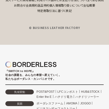
お問合せ
会員規約
返品特約
個人情報取り扱いについて
会社概要
特定商取引法に基づく表記
© BUSINESS LEATHER FACTORY
『SWITCH to HOPE』
社会の課題を、みんなの希望へ変えていく。
私たちはボーダレス・カンパニオです。
POST&POST
LFCコンポスト
HUB&STOCK
気候変動
Enter the E
ハチドリ電力
ハチドリソーラー
ボーダレスファーム
AMOMA
JOGGO
貧困
ビジネスレザーファクトリー