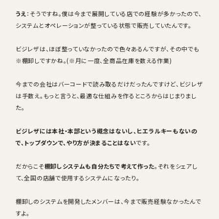
うえ
：そうですね。僕は今まで展開している店での経験が多かったので、
システムとオペレーションが整っている状態で販売していたんです。
ビジレザは、ほぼ整っていなかったので色々あるんですが、その中でも
※棚卸しですかね。(※月に一度、全商品在庫を数える作業)
今までの会社はバーコードで読み取るだけだったんですけど、ビジレザ
は手数え。もっと言うと、最適な仕組みを作るところからはじまりまし
た。
ビジレザには本社・本部という概念はないし、ヒエラルキーもないの
で、トップダウンで、やり方が決まることはない
です。
だからこそ
棚卸しシステムも自分たちで考えて作った
。それをシェアし
て、全国の店舗で使用するシステムになったり。
棚卸しのシステムを開発したメンバーは、今まで販売経験なかったんで
すよ。