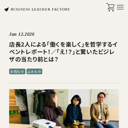
Jan 12.2020
search
店長2人による「働くを楽しく」を哲学するイ
ベントレポート！／「え！？」と驚いたビジレ
ザの当たり前とは？
商品一覧
お知らせ
よみもの
オリジナル刻印・ギフト
ケア・修理
店舗一覧