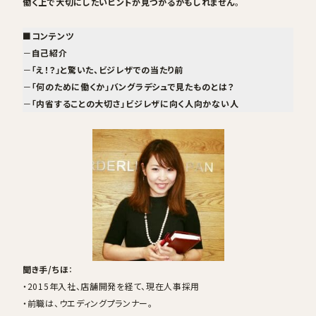
働く上で大切にしたいヒントが見つかるかもしれません
。
■コンテンツ
－
自己紹介
－
「え！？」と驚いた、ビジレザでの当たり前
－
「何のために働くか」バングラデシュで見たものとは？
－
「内省することの大切さ」ビジレザに向く人向かない人
聞き手/ちほ
：
・2015年入社、店舗開発を経て、現在人事採用
・前職は、ウエディングプランナー。