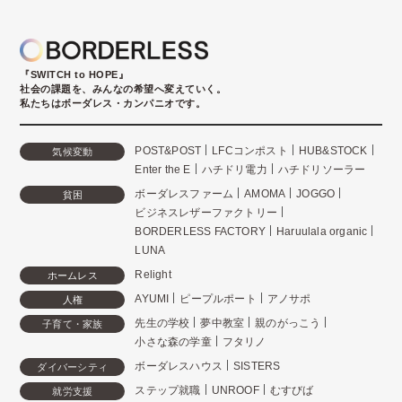
『SWITCH to HOPE』
社会の課題を、みんなの希望へ変えていく。
私たちはボーダレス・カンパニオです。
POST&POST
LFCコンポスト
HUB&STOCK
気候変動
Enter the E
ハチドリ電力
ハチドリソーラー
ボーダレスファーム
AMOMA
JOGGO
貧困
ビジネスレザーファクトリー
BORDERLESS FACTORY
Haruulala organic
LUNA
Relight
ホームレス
AYUMI
ピープルポート
アノサポ
人権
先生の学校
夢中教室
親のがっこう
子育て・家族
小さな森の学童
フタリノ
ボーダレスハウス
SISTERS
ダイバーシティ
ステップ就職
UNROOF
むすびば
就労支援