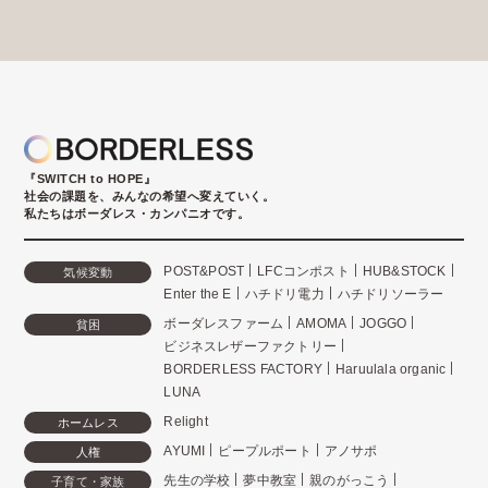
『SWITCH to HOPE』
社会の課題を、みんなの希望へ変えていく。
私たちはボーダレス・カンパニオです。
POST&POST
LFCコンポスト
HUB&STOCK
気候変動
Enter the E
ハチドリ電力
ハチドリソーラー
ボーダレスファーム
AMOMA
JOGGO
貧困
ビジネスレザーファクトリー
BORDERLESS FACTORY
Haruulala organic
LUNA
Relight
ホームレス
AYUMI
ピープルポート
アノサポ
人権
先生の学校
夢中教室
親のがっこう
子育て・家族