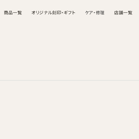
商品一覧
オリジナル刻印・ギフト
ケア・修理
店舗一覧
バッグ
財布
ポーチ・ケース
名刺入れ・カードケース
お手入れについて
文具・ステーショナ
修理につ