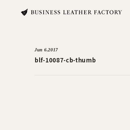
search
Jun 6.2017
blf-10087-cb-thumb
商品一覧
オリジナル刻印・ギフト
ケア・修理
店舗一覧