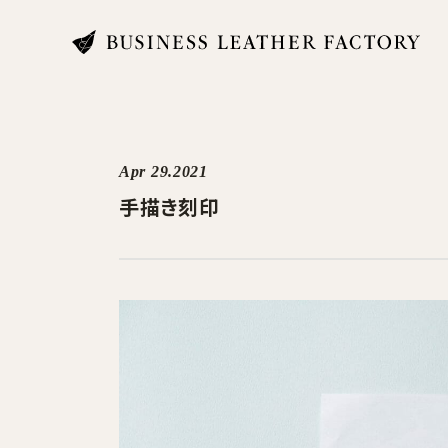
search
Apr 29.2021
手描き刻印
商品一覧
オリジナル刻印・ギフト
ケア・修理
店舗一覧