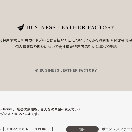
ス
採用情報
ご利用ガイド
送料とお支払い方法について
よくある質問
お問合せ
会員
個人情報取り扱いについて
会社概要
特定商取引法に基づく表記
© BUSINESS LEATHER FACTORY
to HOPE』
社会の課題を、みんなの希望へ変えていく。
ーダレス・カンパニオです。
ト
HUB&STOCK
Enter the E
ボーダレスファー
貧困