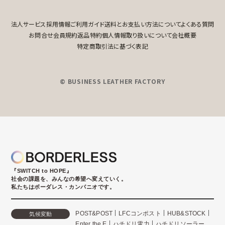
法人サービス
採用情報
ご利用ガイド
送料とお支払い方法について
よくある質問
お問合せ
会員規約
返品特約
個人情報取り扱いについて
会社概要
特定商取引法に基づく表記
© BUSINESS LEATHER FACTORY
『SWITCH to HOPE』
社会の課題を、みんなの希望へ変えていく。
私たちはボーダレス・カンパニオです。
POST&POST
LFCコンポスト
HUB&STOCK
気候変動
Enter the E
ハチドリ電力
ハチドリソーラー