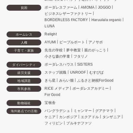
ボーダレスファーム
AMOMA
JOGGO
貧困
ビジネスレザーファクトリー
BORDERLESS FACTORY
Haruulala organic
LUNA
Relight
ホームレス
AYUMI
ピープルポート
アノサポ
人権
先生の学校
夢中教室
親のがっこう
子育て・家族
小さな森の学童
フタリノ
ボーダレスハウス
SISTERS
ダイバーシティ
ステップ就職
UNROOF
むすびば
就労支援
きら星
みらい畑
ふるさと納税ForGood
地域課題
RICE メディア
ボーダレスアカデミー
市民参画
For Good
宝牧舎
動物福祉
バングラデシュ
ミャンマー
グアテマラ
海外拠点での活動
ケニア
カンボジア
エクアドル
タンザニア
フィリピン
ブルキナファソ