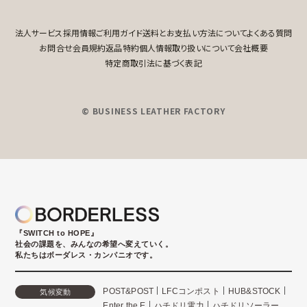
法人サービス
採用情報
ご利用ガイド
送料とお支払い方法について
よくある質問
お問合せ
会員規約
返品特約
個人情報取り扱いについて
会社概要
特定商取引法に基づく表記
© BUSINESS LEATHER FACTORY
『SWITCH to HOPE』
社会の課題を、みんなの希望へ変えていく。
私たちはボーダレス・カンパニオです。
POST&POST
LFCコンポスト
HUB&STOCK
気候変動
Enter the E
ハチドリ電力
ハチドリソーラー