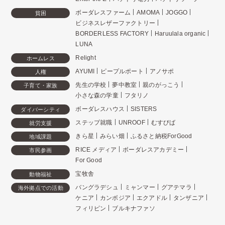
ボーダレスファーム
AMOMA
JOGGO
貧困
ビジネスレザーファクトリー
BORDERLESS FACTORY
Haruulala organic
LUNA
Relight
ホームレス
AYUMI
ピープルポート
アノサポ
人権
先生の学校
夢中教室
親のがっこう
子育て・家族
小さな森の学童
フタリノ
ボーダレスハウス
SISTERS
ダイバーシティ
ステップ就職
UNROOF
むすびば
就労支援
きら星
みらい畑
ふるさと納税ForGood
地域課題
RICE メディア
ボーダレスアカデミー
市民参画
For Good
宝牧舎
動物福祉
バングラデシュ
ミャンマー
グアテマラ
海外拠点での活動
ケニア
カンボジア
エクアドル
タンザニア
フィリピン
ブルキナファソ