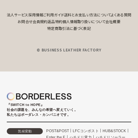
法人サービス
採用情報
ご利用ガイド
送料とお支払い方法について
よくある質問
お問合せ
会員規約
返品特約
個人情報取り扱いについて
会社概要
特定商取引法に基づく表記
© BUSINESS LEATHER FACTORY
『SWITCH to HOPE』
社会の課題を、みんなの希望へ変えていく。
私たちはボーダレス・カンパニオです。
POST&POST
LFCコンポスト
HUB&STOCK
気候変動
Enter the E
ハチドリ電力
ハチドリソーラー