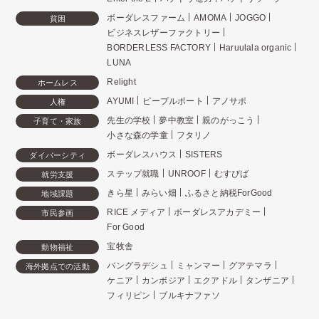
ボーダレスファーム
AMOMA
JOGGO
貧困
ビジネスレザーファクトリー
BORDERLESS FACTORY
Haruulala organic
LUNA
Relight
ホームレス
AYUMI
ピープルポート
アノサポ
人権
先生の学校
夢中教室
親のがっこう
子育て・家族
小さな森の学童
フタリノ
ボーダレスハウス
SISTERS
ダイバーシティ
ステップ就職
UNROOF
むすびば
就労支援
きら星
みらい畑
ふるさと納税ForGood
地域課題
RICE メディア
ボーダレスアカデミー
市民参画
For Good
宝牧舎
動物福祉
バングラデシュ
ミャンマー
グアテマラ
海外拠点での活動
ケニア
カンボジア
エクアドル
タンザニア
フィリピン
ブルキナファソ