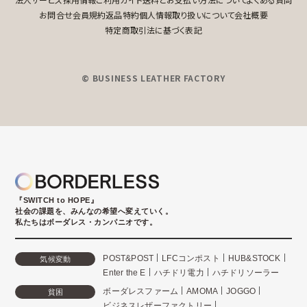
お問合せ
会員規約
返品特約
個人情報取り扱いについて
会社概要
特定商取引法に基づく表記
© BUSINESS LEATHER FACTORY
『SWITCH to HOPE』
社会の課題を、みんなの希望へ変えていく。
私たちはボーダレス・カンパニオです。
POST&POST
LFCコンポスト
HUB&STOCK
気候変動
Enter the E
ハチドリ電力
ハチドリソーラー
ボーダレスファーム
AMOMA
JOGGO
貧困
ビジネスレザーファクトリー