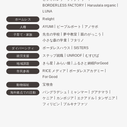
BORDERLESS FACTORY
Haruulala organic
LUNA
Relight
ホームレス
AYUMI
ピープルポート
アノサポ
人権
先生の学校
夢中教室
親のがっこう
子育て・家族
小さな森の学童
フタリノ
ボーダレスハウス
SISTERS
ダイバーシティ
ステップ就職
UNROOF
むすびば
就労支援
きら星
みらい畑
ふるさと納税ForGood
地域課題
RICE メディア
ボーダレスアカデミー
市民参画
For Good
宝牧舎
動物福祉
バングラデシュ
ミャンマー
グアテマラ
海外拠点での活動
ケニア
カンボジア
エクアドル
タンザニア
フィリピン
ブルキナファソ