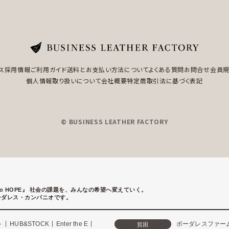
ス
採用情報
ご利用ガイド
送料とお支払い方法について
よくある質問
お問合せ
会員
個人情報取り扱いについて
会社概要
特定商取引法に基づく表記
© BUSINESS LEATHER FACTORY
to HOPE』
社会の課題を、みんなの希望へ変えていく。
ーダレス・カンパニオです。
ト
HUB&STOCK
Enter the E
ボーダレスファー
貧困