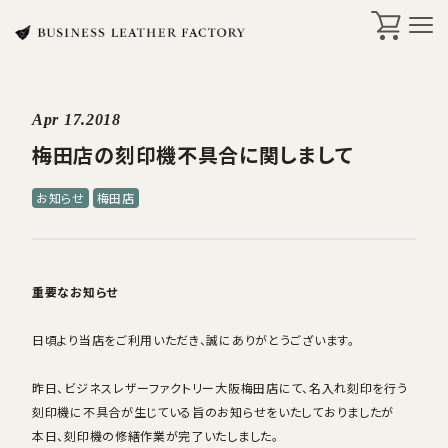
Apr 17.2018
search
梅田店の刻印機不具合に関しまして
お知らせ
梅田店
商品一覧
オリジナル刻印・ギフト
重要なお知らせ
ケア・修理
日頃より当店をご利用いただき、誠にありがとうございます。
昨日、ビジネスレザーファクトリー
大阪梅田店
にて、名入れ刻印を行う
店舗一覧
刻印機に不具合が生じている旨のお知らせをいたしておりましたが
本日、刻印機の修繕作業が完了いたしました。