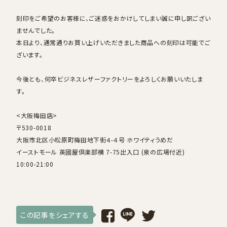
採用情報
刻印をご希望のお客様に、ご迷惑をおかけしてしまい誠に申し訳ござい
ませんでした。
本日より、通常通りお買い上げいただきました商品への刻印は可能でご
ログイン / 会員登録
ざいます。
お気に入り
今後とも、何卒ビジネスレザーファクトリーをよろしくお願いいたしま
す。
<大阪梅田店>
〒530-0018
大阪市北区小松原町梅田地下街４-４号 ホワイティうめだ
イーストモール 英國屋倶楽部横 7-75出入口 (泉の広場付近)
10:00-21:00
この記事をシェアする