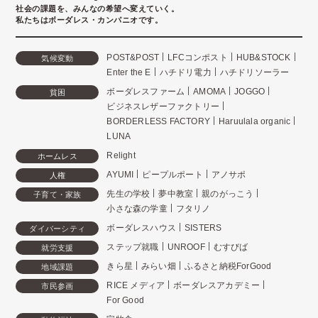
社会の課題を、みんなの希望へ変えていく。
私たちはボーダレス・カンパニオです。
POST&POST
LFCコンポスト
HUB&STOCK
気候変動
Enter the E
ハチドリ電力
ハチドリソーラー
ボーダレスファーム
AMOMA
JOGGO
貧困
ビジネスレザーファクトリー
BORDERLESS FACTORY
Haruulala organic
LUNA
Relight
ホームレス
AYUMI
ピープルポート
アノサポ
人権
先生の学校
夢中教室
親のがっこう
子育て・家族
小さな森の学童
フタリノ
ボーダレスハウス
SISTERS
ダイバーシティ
ステップ就職
UNROOF
むすびば
就労支援
きら星
みらい畑
ふるさと納税ForGood
地域課題
RICE メディア
ボーダレスアカデミー
市民参画
For Good