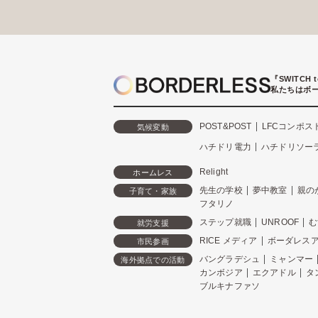
『SWITCH 
私たちはボ
POST&POST
LFCコンポス
気候変動
ハチドリ電力
ハチドリソー
Relight
ホームレス
先生の学校
夢中教室
親の
子育て・家族
フタリノ
ステップ就職
UNROOF
む
就労支援
RICE メディア
ボーダレス
市民参画
バングラデシュ
ミャンマー
海外拠点での活動
カンボジア
エクアドル
タ
ブルキナファソ