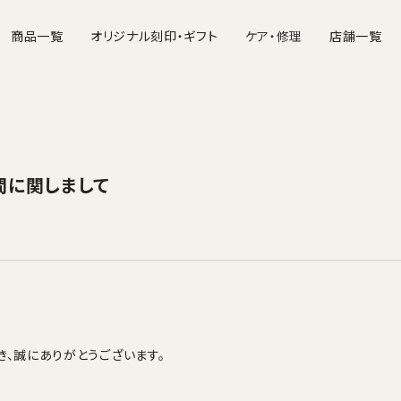
商品一覧
オリジナル刻印・ギフト
ケア・修理
店舗一覧
バッグ
財布
ポーチ・ケース
名刺入れ・カードケース
お手入れについて
文具・ステーショナ
修理につ
間に関しまして
き、誠にありがとうございます。