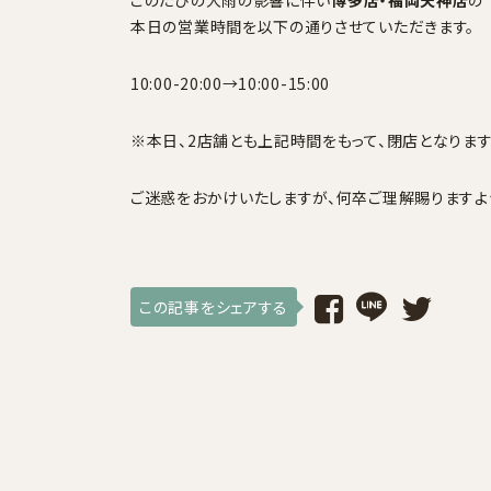
このたびの大雨の影響に伴い
博多店・福岡天神店
の
本日の営業時間を以下の通りさせていただきます。
採用情報
10:00-20:00→10:00-15:00
ログイン / 会員登録
※本日、2店舗とも上記時間をもって、閉店となります
お気に入り
ご迷惑をおかけいたしますが、何卒ご理解賜りますよ
この記事をシェアする