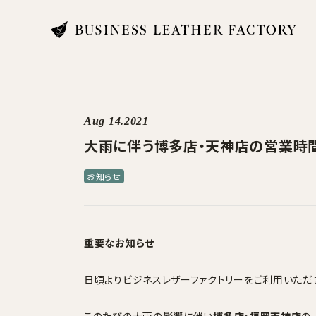
search
Aug 14.2021
大雨に伴う博多店・天神店の営業時
商品一覧
お知らせ
オリジナル刻印・ギフト
重要なお知らせ
ケア・修理
日頃よりビジネスレザーファクトリーをご利用いただ
店舗一覧