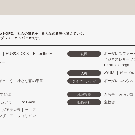
to HOPE』
社会の課題を、みんなの希望へ変えていく。
ーダレス・カンパニオです。
ト
HUB&STOCK
Enter the E
ボーダレスファー
貧困
ビジネスレザーフ
ラー
Haruulala organic
AYUMI
ピープル
人権
がっこう
小さな森の学童
ボーダレスハウス
ダイバーシティ
すびば
きら星
みらい畑
地域課題
アカデミー
For Good
宝牧舎
動物福祉
グアテマラ
ケニア
ンザニア
フィリピン