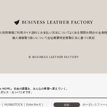
ス
採用情報
ご利用ガイド
送料とお支払い方法について
よくある質問
お問合せ
会員
個人情報取り扱いについて
会社概要
特定商取引法に基づく表記
© BUSINESS LEATHER FACTORY
to HOPE』
社会の課題を、みんなの希望へ変えていく。
ーダレス・カンパニオです。
ト
HUB&STOCK
Enter the E
ボーダレスファー
貧困