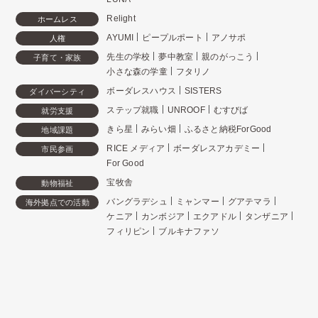
Relight
ホームレス
AYUMI
ピープルポート
アノサポ
人権
先生の学校
夢中教室
親のがっこう
子育て・家族
小さな森の学童
フタリノ
ボーダレスハウス
SISTERS
ダイバーシティ
ステップ就職
UNROOF
むすびば
就労支援
きら星
みらい畑
ふるさと納税ForGood
地域課題
RICE メディア
ボーダレスアカデミー
市民参画
For Good
宝牧舎
動物福祉
バングラデシュ
ミャンマー
グアテマラ
海外拠点での活動
ケニア
カンボジア
エクアドル
タンザニア
フィリピン
ブルキナファソ