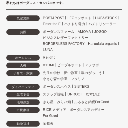
私たちはボーダレス・カンパニオです。
POST&POST
LFCコンポスト
HUB&STOCK
気候変動
Enter the E
ハチドリ電力
ハチドリソーラー
ボーダレスファーム
AMOMA
JOGGO
貧困
ビジネスレザーファクトリー
BORDERLESS FACTORY
Haruulala organic
LUNA
Relight
ホームレス
AYUMI
ピープルポート
アノサポ
人権
先生の学校
夢中教室
親のがっこう
子育て・家族
小さな森の学童
フタリノ
ボーダレスハウス
SISTERS
ダイバーシティ
ステップ就職
UNROOF
むすびば
就労支援
きら星
みらい畑
ふるさと納税ForGood
地域課題
RICE メディア
ボーダレスアカデミー
市民参画
For Good
宝牧舎
動物福祉