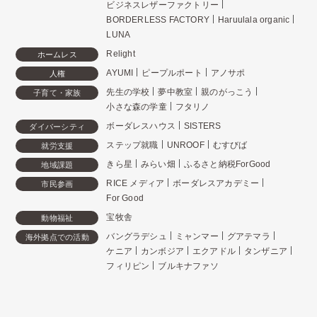
ビジネスレザーファクトリー
BORDERLESS FACTORY
Haruulala organic
LUNA
Relight
ホームレス
AYUMI
ピープルポート
アノサポ
人権
先生の学校
夢中教室
親のがっこう
子育て・家族
小さな森の学童
フタリノ
ボーダレスハウス
SISTERS
ダイバーシティ
ステップ就職
UNROOF
むすびば
就労支援
きら星
みらい畑
ふるさと納税ForGood
地域課題
RICE メディア
ボーダレスアカデミー
市民参画
For Good
宝牧舎
動物福祉
バングラデシュ
ミャンマー
グアテマラ
海外拠点での活動
ケニア
カンボジア
エクアドル
タンザニア
フィリピン
ブルキナファソ