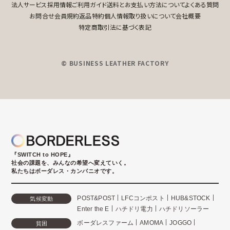
法人サービス
採用情報
ご利用ガイド
送料とお支払い方法について
よくある質問
お問合せ
会員規約
返品特約
個人情報取り扱いについて
会社概要
特定商取引法に基づく表記
© BUSINESS LEATHER FACTORY
『SWITCH to HOPE』
社会の課題を、みんなの希望へ変えていく。
私たちはボーダレス・カンパニオです。
POST&POST
LFCコンポスト
HUB&STOCK
気候変動
Enter the E
ハチドリ電力
ハチドリソーラー
ボーダレスファーム
AMOMA
JOGGO
貧困