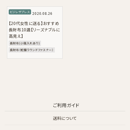
採用情報
ビジレザプレス
2020.08.26
【20代女性に送る】おすすめ
ログイン / 会員登録
長財布10選【リーズナブルに
高見え】
お気に入り
長財布(小銭入れあり)
長財布（蛇腹ラウンドファスナー）
ご利用ガイド
送料について