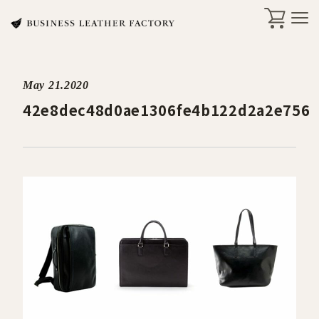
May 21.2020
search
42e8dec48d0ae1306fe4b122d2a2e756
商品一覧
オリジナル刻印・ギフト
ケア・修理
店舗一覧