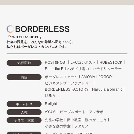
『SWITCH to HOPE』
社会の課題を、みんなの希望へ変えていく。
私たちはボーダレス・カンパニオです。
POST&POST
LFCコンポスト
HUB&STOCK
気候変動
Enter the E
ハチドリ電力
ハチドリソーラー
ボーダレスファーム
AMOMA
JOGGO
貧困
ビジネスレザーファクトリー
BORDERLESS FACTORY
Haruulala organic
LUNA
Relight
ホームレス
AYUMI
ピープルポート
アノサポ
人権
先生の学校
夢中教室
親のがっこう
子育て・家族
小さな森の学童
フタリノ