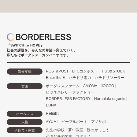
『SWITCH to HOPE』
社会の課題を、みんなの希望へ変えていく。
私たちはボーダレス・カンパニオです。
POST&POST
LFCコンポスト
HUB&STOCK
気候変動
Enter the E
ハチドリ電力
ハチドリソーラー
ボーダレスファーム
AMOMA
JOGGO
貧困
ビジネスレザーファクトリー
BORDERLESS FACTORY
Haruulala organic
LUNA
Relight
ホームレス
AYUMI
ピープルポート
アノサポ
人権
先生の学校
夢中教室
親のがっこう
子育て・家族
小さな森の学童
フタリノ