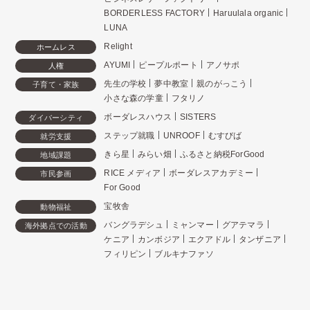
BORDERLESS FACTORY
Haruulala organic
LUNA
Relight
ホームレス
AYUMI
ピープルポート
アノサポ
人権
先生の学校
夢中教室
親のがっこう
子育て・家族
小さな森の学童
フタリノ
ボーダレスハウス
SISTERS
ダイバーシティ
ステップ就職
UNROOF
むすびば
就労支援
きら星
みらい畑
ふるさと納税ForGood
地域課題
RICE メディア
ボーダレスアカデミー
市民参画
For Good
宝牧舎
動物福祉
バングラデシュ
ミャンマー
グアテマラ
海外拠点での活動
ケニア
カンボジア
エクアドル
タンザニア
フィリピン
ブルキナファソ