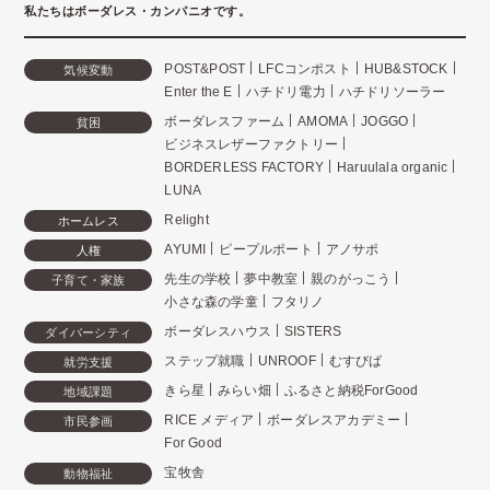
私たちはボーダレス・カンパニオです。
POST&POST
LFCコンポスト
HUB&STOCK
気候変動
Enter the E
ハチドリ電力
ハチドリソーラー
ボーダレスファーム
AMOMA
JOGGO
貧困
ビジネスレザーファクトリー
BORDERLESS FACTORY
Haruulala organic
LUNA
Relight
ホームレス
AYUMI
ピープルポート
アノサポ
人権
先生の学校
夢中教室
親のがっこう
子育て・家族
小さな森の学童
フタリノ
ボーダレスハウス
SISTERS
ダイバーシティ
ステップ就職
UNROOF
むすびば
就労支援
きら星
みらい畑
ふるさと納税ForGood
地域課題
RICE メディア
ボーダレスアカデミー
市民参画
For Good
宝牧舎
動物福祉