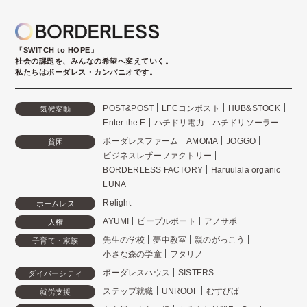
『SWITCH to HOPE』
社会の課題を、みんなの希望へ変えていく。
私たちはボーダレス・カンパニオです。
POST&POST
LFCコンポスト
HUB&STOCK
気候変動
Enter the E
ハチドリ電力
ハチドリソーラー
ボーダレスファーム
AMOMA
JOGGO
貧困
ビジネスレザーファクトリー
BORDERLESS FACTORY
Haruulala organic
LUNA
Relight
ホームレス
AYUMI
ピープルポート
アノサポ
人権
先生の学校
夢中教室
親のがっこう
子育て・家族
小さな森の学童
フタリノ
ボーダレスハウス
SISTERS
ダイバーシティ
ステップ就職
UNROOF
むすびば
就労支援