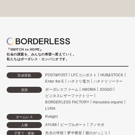
『SWITCH to HOPE』
社会の課題を、みんなの希望へ変えていく。
私たちはボーダレス・カンパニオです。
POST&POST
LFCコンポスト
HUB&STOCK
気候変動
Enter the E
ハチドリ電力
ハチドリソーラー
ボーダレスファーム
AMOMA
JOGGO
貧困
ビジネスレザーファクトリー
BORDERLESS FACTORY
Haruulala organic
LUNA
Relight
ホームレス
AYUMI
ピープルポート
アノサポ
人権
先生の学校
夢中教室
親のがっこう
子育て・家族