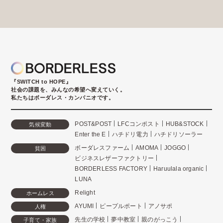
『SWITCH to HOPE』
社会の課題を、みんなの希望へ変えていく。
私たちはボーダレス・カンパニオです。
POST&POST
LFCコンポスト
HUB&STOCK
気候変動
Enter the E
ハチドリ電力
ハチドリソーラー
ボーダレスファーム
AMOMA
JOGGO
貧困
ビジネスレザーファクトリー
BORDERLESS FACTORY
Haruulala organic
LUNA
Relight
ホームレス
AYUMI
ピープルポート
アノサポ
人権
先生の学校
夢中教室
親のがっこう
子育て・家族