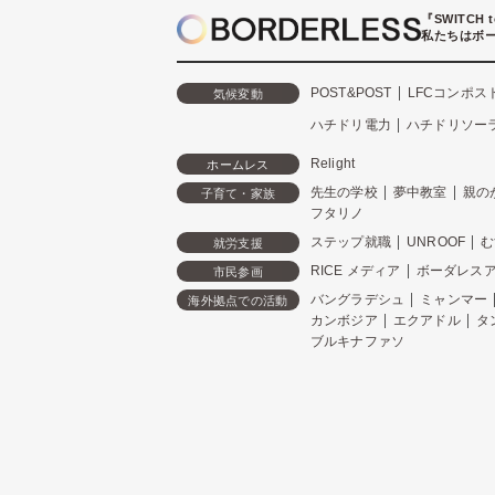
『SWITCH 
私たちはボ
POST&POST
LFCコンポス
気候変動
ハチドリ電力
ハチドリソー
Relight
ホームレス
先生の学校
夢中教室
親の
子育て・家族
フタリノ
ステップ就職
UNROOF
む
就労支援
RICE メディア
ボーダレス
市民参画
バングラデシュ
ミャンマー
海外拠点での活動
カンボジア
エクアドル
タ
ブルキナファソ