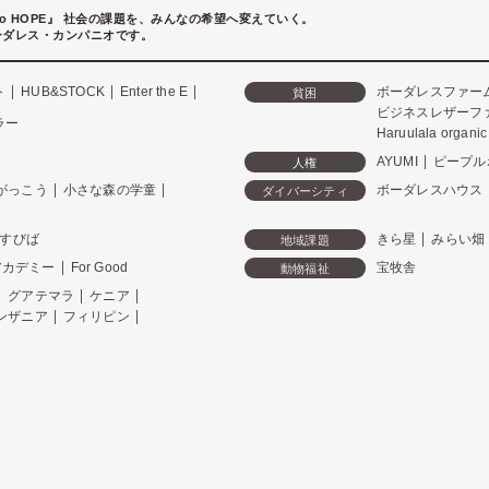
to HOPE』
社会の課題を、みんなの希望へ変えていく。
ーダレス・カンパニオです。
ト
HUB&STOCK
Enter the E
ボーダレスファー
貧困
ビジネスレザーフ
ラー
Haruulala organic
AYUMI
ピープル
人権
がっこう
小さな森の学童
ボーダレスハウス
ダイバーシティ
すびば
きら星
みらい畑
地域課題
アカデミー
For Good
宝牧舎
動物福祉
グアテマラ
ケニア
ンザニア
フィリピン